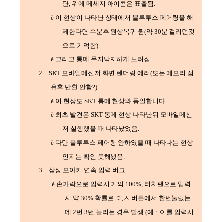
단
,
위에 메세지 아이콘은 표출됨
.
è
이 현상이 나타난 상태에서 블루투스 페어링을 해
제한다면 수분후 원상복귀 뒴
(
약
30
분 걸리던것
으로 기억함
)
è
그리고 통메 무지막지하게 느려짐
2.
SKT
모바일메신저 화면 렌더링 에러
(
또는 메모리 점
유후 반환 안함
?)
è
이 현상도
SKT
통메 현상와 동일합니다
.
è
최초 발견은
SKT
통메 현상 나타난뒤 모바일메신
저 실행했을 때 나타났었음
.
è
다만 블루투스 페어링 안하였을 때 나타나는 현상
인지는 확인 못해봤음
.
3.
삼성 모아키 연속 입력 버그
è
손가락으로 입력시 거의
100%,
터치팬으로 입력
시 약
30%
확률로 ㅇ
,
ㅅ 버튼에서 한번눌렀는
데
2
번
3
번 눌리는 경우 발생
(
예
:
ㅇ 를 입력시