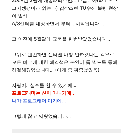
2009년 3월에 개통때려주신... T*옴니아(라고쓰고
그지깽깽이라 읽는다) 갑작스런 TU수신 불량 현상
이 발생
A/S센터를 내방하면서 부터... 시작됩니다.....
그 이전에 5월달에 교품을 한번받았었습니다...
그뒤로 왠만하면 센터엔 내방 안하겟다는 각오로
모든 버그에 대한 해결책은 본인이 롬 빌드를 통해
해결해갔었습니다... (이게 좀 짜증났었음)
사람이.. 실수를 할 수 있기에...
프로그래머는 신이 아니기에...
내가 프로그래머 이기에...
그렇게 참고 써왔었습니다...