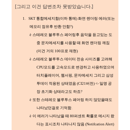
[그리고 이건 답변조차 못받았습니다.]
1.
SKT
통합메세지함
(
이하 통메
)
화면 렌더링 에러
(
또는
메모리 점유후 반환 안함
?)
è
스테레오 블루투스 페어링후 음악을 듣고있는 도
중 문자메세지를 사용할 때 화면 렌더링 깨짐
(
이건 거의
100
프로 재현
)
è
스테레오 블루투스 데이터 전송 사이즈를 고려해
CPU
모드를 고속모드로 변경하고 사용하였으며
터치플레이어
,
웹서핑
,
문자메세지 그리고 삼성
투데이 적용된 상태였음
(CI21
버전
) <-
일명 공
장 초기화 상태라고도 하죠
?
è
또한 스테레오 블루투스 페어링 하지 않았을때도
나타났던걸로 기억함
.
è
이 에러가 나타났을 때
80
퍼센트 확률로 메시지 왔
다는 표시조차 나타나지 않음
(Notifcation Alert)