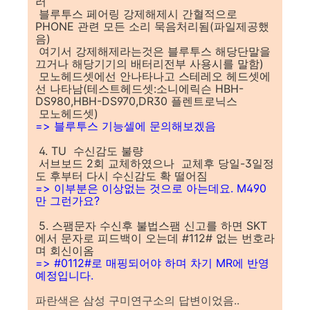
러
블루투스 페어링 강제해제시 간혈적으로
PHONE 관련 모든 소리 묵음처리됨(파일제공했
음)
여기서 강제해제라는것은 블루투스 해당단말을
끄거나 해당기기의 배터리전부 사용시를 말함)
모노헤드셋에선 안나타나고 스테레오 헤드셋에
선 나타남(테스트헤드셋:소니에릭슨 HBH-
DS980,HBH-DS970,DR30 플렌트로닉스
모노헤드셋)
=> 블루투스 기능셀에 문의해보겠음
4. TU 수신감도 불량
서브보드 2회 교체하였으나 교체후 당일-3일정
도 후부터 다시 수신감도 확 떨어짐
=> 이부분은 이상없는 것으로 아는데요. M490
만 그런가요?
5. 스팸문자 수신후 불법스팸 신고를 하면 SKT
에서 문자로 피드백이 오는데 #112# 없는 번호라
며 회신이옴
=> #0112#로 매핑되어야 하며 차기 MR에 반영
예정입니다.
파란색은 삼성 구미연구소의 답변이었음..