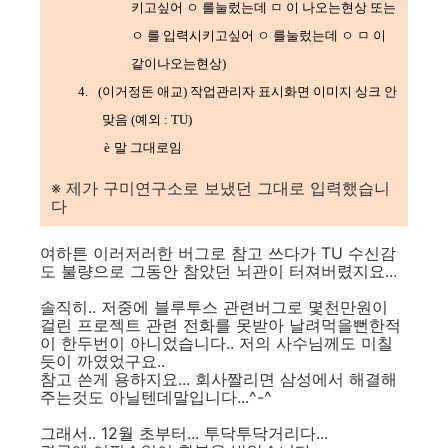
키고싶어 ㅇ 를눌렀는데 ㅁ 이 나오는현상 또는
ㅇ 를 입력시키고싶어 ㅇ 를눌렀는데 ㅇ ㅁ 이
같이나오는현상
)
4.
(
이거정돈 애교
)
작업관리자 표시화면 이미지 싱크 안
맞음
(
예외
: TU)
è
말 그대로임
※ 제가 구미연구소로 보냈던 그대로 입력했습니
다
여하튼 이러저러한 버그로 참고 쓰다가 TU 수신감
도 불량으로 그동안 참았던 뇌관이 터져버렸지요...
솔직히.. 저중에 블루투스 관련버그로 몇천만원이
걸린 프로젝트 관련 전화를 못받아 날려먹을뻔한적
이 한두번이 아니었습니다.. 저의 사수님께도 미칠
듯이 까였었구요..
참고 쓴게 용하지요... 회사짤리면 삼성에서 해결해
주는것도 아닐텐데말입니다...^-^
그래서.. 12월 초부터... 투닥투닥거리다...