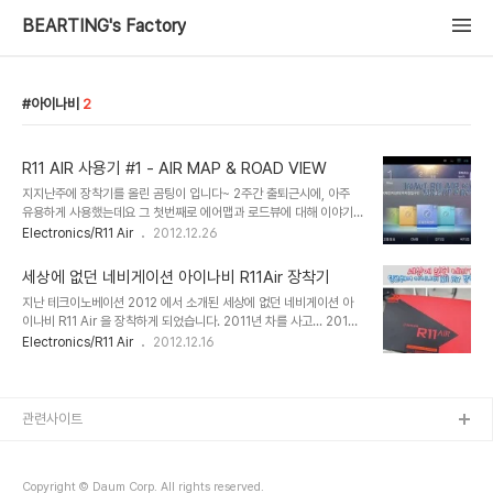
BEARTING's Factory
아이나비
2
R11 AIR 사용기 #1 - AIR MAP & ROAD VIEW
지지난주에 장착기를 올린 곰팅이 입니다~ 2주간 출퇴근시에, 아주
유용하게 사용했는데요 그 첫번째로 에어맵과 로드뷰에 대해 이야기
할까 합니다. 아이나비 R11 AIR의 특징중엔 몇가지의 큰 카테고리가
Electronics/R11 Air
2012.12.26
있는데 그중 메인 베이스가 될수있다고 볼수있는 AIR MAP이 있습니
다. 그리고 그걸 보완해주는 ROAD VIEW가 있는데요 바로 어제 그
세상에 없던 네비게이션 아이나비 R11Air 장착기
기능을 직접적으로 체험할수있는 상황이 발생 되었는데요 그전에 AIR
지난 테크이노베이션 2012 에서 소개된 세상에 없던 네비게이션 아
MAP을 잠시 보실까요~ 먼저 기존의 3D맵입니다. 그리고 R11 AIR
이나비 R11 Air 을 장착하게 되었습니다. 2011년 차를 사고... 2012
의 강점인 AIR MAP 입니다. AIR MAP은 그 이름과 같은 전자 항공
년 2월 폐차를 하고... (응?) 다시 그달에 출고한 지금의 스포티지R의
Electronics/R11 Air
2012.12.16
지도 인데요. 운전 초보자 또는 여성분들 이나 초행길일때 아주 유용할
네비를 달아준 아이나비 잠실점에서 작업을 했어요~ 차 구입한지 1년
듯 싶습니다. 아직 AIR MAP에는 실시간 교통 시그널이 표시되진 않
도안된 신조차에 벌써 네비를 3번이나 교체하게 되었네요.. 박스에서
는데요 차차 업데이..
개봉한 구성품 입니다.. 정말 알차죠? 이번 아이나비 R11 Air는 이전의
K9, SMART A, S 처럼 안드로이드를 탑제한 초고성능 네비게이션입
관련사이트
니다. 그럼에도 불구하고 다른 네비게이션과 다른 3가지의 특별함이
있는데요 차차 포스팅으로 알려드릴께요~ 헉... 3번째 뜯기는 저의 스
포티지 R입니다....ㅠㅠ 벌써 네비는 분해되어버렸네요 어느정도 장착
Copyright © Daum Corp. All rights reserved.
을 ..