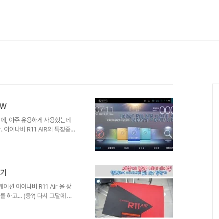
EW
에, 아주 유용하게 사용했는데
 아이나비 R11 AIR의 특징중
있다고 볼수있는 AIR MAP이
요 바로 어제 그 기능을 직접적
AP을 잠시 보실까요~ 먼저 기존
다. AIR MAP은 그 이름과 같은
착기
초행길일때 아주 유용할듯 싶습니
는데요 차차 업데이..
션 아이나비 R11 Air 을 장
 하고... (응?) 다시 그달에 출
서 작업을 했어요~ 차 구입한
네요.. 박스에서 개봉한 구성품