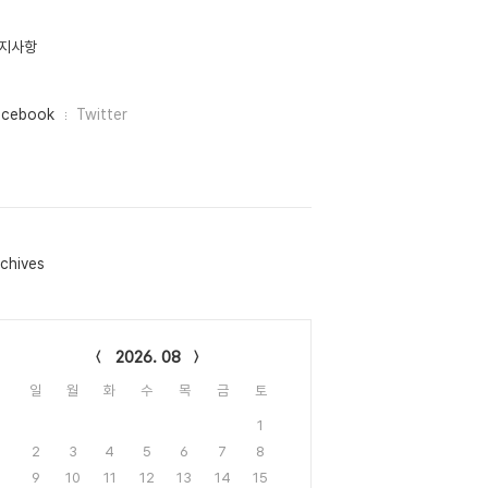
지사항
acebook
Twitter
chives
lendar
2026. 08
일
월
화
수
목
금
토
1
2
3
4
5
6
7
8
9
10
11
12
13
14
15