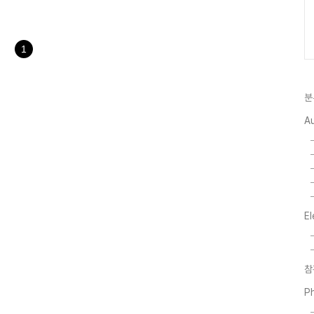
, SMART A, S 처럼 안드로이
고 다른 네비게이션과 다른 3가
.. 3번째 뜯기는 저의 스포티지
을 ..
1
분
A
El
참
P