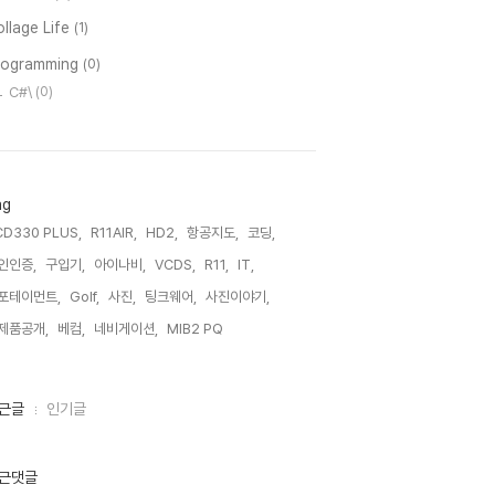
llage Life
(1)
rogramming
(0)
C#\
(0)
ag
CD330 PLUS,
R11AIR,
HD2,
항공지도,
코딩,
인인증,
구입기,
아이나비,
VCDS,
R11,
IT,
포테이먼트,
Golf,
사진,
팅크웨어,
사진이야기,
제품공개,
베컴,
네비게이션,
MIB2 PQ,
근글
인기글
근댓글