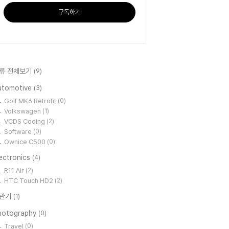
구독하기
류 전체보기
(9)
utomotive
(3)
Golf MK6 Retrofit
(0)
Volkswagen
(1)
VCDS Coding
(2)
Software
(0)
Ownice C500
(0)
ectronics
(4)
R11 Air
(2)
HTC Touch HD2
(2)
관기
(1)
hotography
(0)
Travel
(0)