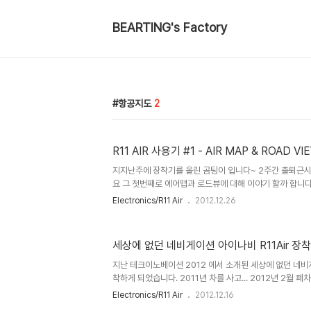
BEARTING's Factory
항공지도
2
R11 AIR 사용기 #1 - AIR MAP & ROAD VI
지지난주에 장착기를 올린 곰팅이 입니다~ 2주간 출퇴근시
요 그 첫번째로 에어맵과 로드뷰에 대해 이야기 할까 합니다.
엔 몇가지의 큰 카테고리가 있는데 그중 메인 베이스가 될수
Electronics/R11 Air
2012.12.26
있습니다. 그리고 그걸 보완해주는 ROAD VIEW가 있는데
으로 체험할수있는 상황이 발생 되었는데요 그전에 AIR M
의 3D맵입니다. 그리고 R11 AIR의 강점인 AIR MAP 입니
세상에 없던 네비게이션 아이나비 R11Air 장
전자 항공지도 인데요. 운전 초보자 또는 여성분들 이나 
다. 아직 AIR MAP에는 실시간 교통 시그널이 표시되진 않
지난 테크이노베이션 2012 에서 소개된 세상에 없던 네비게이
착하게 되었습니다. 2011년 차를 사고... 2012년 2월 폐차를
고한 지금의 스포티지R의 네비를 달아준 아이나비 잠실점에
Electronics/R11 Air
2012.12.16
지 1년도안된 신조차에 벌써 네비를 3번이나 교체하게 되었